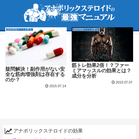
筋肉増強サプリを斬る
筋肉増強サプリを斬る
筋トレ効果2倍！？ファー
疑問解決！副作用がない安
ミアマッスルの効果とは？
全な筋肉増強剤は存在する
成分を分析
のか？
2015.07.07
2015.07.14
アナボリックステロイドの効果